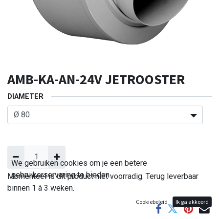
AMB-KA-AN-24V JETROOSTER
DIAMETER
We gebruiken cookies om je een betere
gebruikerservaring te bieden.
Momenteel is dit product niet voorradig. Terug leverbaar
binnen 1 à 3 weken.
Cookiebeleid
Ik ga akkoord