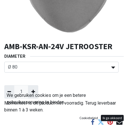
AMB-KSR-AN-24V JETROOSTER
DIAMETER
We gebruiken cookies om je een betere
gebruikerservaring te bieden.
Momenteel is dit product niet voorradig. Terug leverbaar
binnen 1 à 3 weken.
Cookiebeleid
Ik ga akkoord