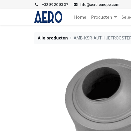
+
32 89 20 83 37
i
nfo@aero-europe.com
Home
Producten
Sele
Alle producten
AMB-KSR-AUTH JETROOSTE