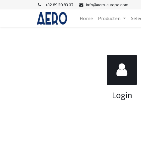
+
32 89 20 83 37
i
nfo@aero-europe.com
Home
Producten
Sele
Login