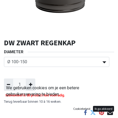
DW ZWART REGENKAP
DIAMETER
We gebruiken cookies om je een betere
gebruikerservaring te bieden.
Momenteel is dit product niet voorradig.
Terug leverbaar binnen 10 à 16 weken.
Cookiebeleid
Ik ga akkoord