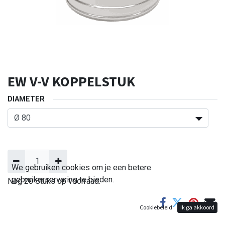
EW V-V KOPPELSTUK
DIAMETER
We gebruiken cookies om je een betere
gebruikerservaring te bieden.
Nog 20 Stuks op voorraad.
Cookiebeleid
Ik ga akkoord