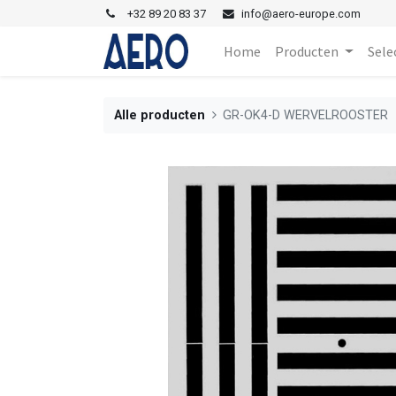
+
32 89 20 83 37
i
nfo@aero-europe.com
Home
Producten
Sele
Alle producten
GR-OK4-D WERVELROOSTER