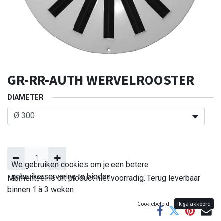
GR-RR-AUTH WERVELROOSTER
DIAMETER
We gebruiken cookies om je een betere
gebruikerservaring te bieden.
Momenteel is dit product niet voorradig. Terug leverbaar
binnen 1 à 3 weken.
Cookiebeleid
Ik ga akkoord