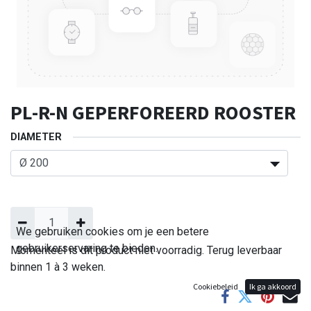
PL-R-N GEPERFOREERD ROOSTER
DIAMETER
We gebruiken cookies om je een betere
gebruikerservaring te bieden.
Momenteel is dit product niet voorradig. Terug leverbaar
binnen 1 à 3 weken.
Cookiebeleid
Ik ga akkoord