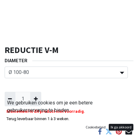
REDUCTIE V-M
DIAMETER
We gebruiken cookies om je een betere
gebruikerservaring te bieden.
Momenteel is dit product niet voorradig.
Terug leverbaar binnen 1 à 3 weken.
Cookiebeleid
Ik ga akkoord