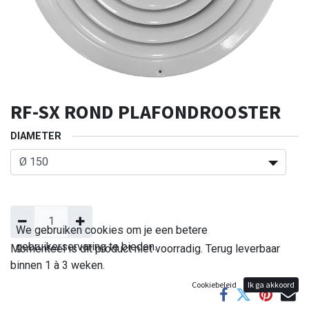
RF-SX ROND PLAFONDROOSTER
DIAMETER
We gebruiken cookies om je een betere
gebruikerservaring te bieden.
Momenteel is dit product niet voorradig. Terug leverbaar
binnen 1 à 3 weken.
Cookiebeleid
Ik ga akkoord