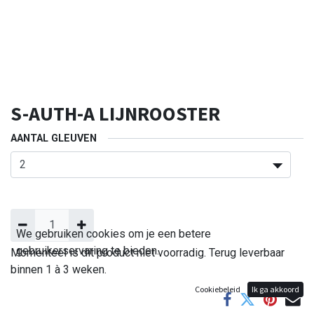
S-AUTH-A LIJNROOSTER
AANTAL GLEUVEN
We gebruiken cookies om je een betere
gebruikerservaring te bieden.
Momenteel is dit product niet voorradig. Terug leverbaar
binnen 1 à 3 weken.
Cookiebeleid
Ik ga akkoord