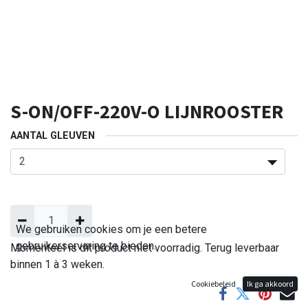
S-ON/OFF-220V-O LIJNROOSTER
AANTAL GLEUVEN
We gebruiken cookies om je een betere
gebruikerservaring te bieden.
Momenteel is dit product niet voorradig. Terug leverbaar
binnen 1 à 3 weken.
Cookiebeleid
Ik ga akkoord