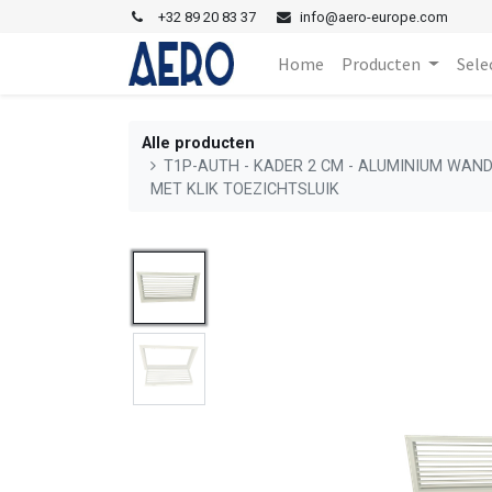
+
32 89 20 83 37
i
nfo@aero-europe.com
Home
Producten
Sele
Alle producten
T1P-AUTH - KADER 2 CM - ALUMINIUM WAN
MET KLIK TOEZICHTSLUIK