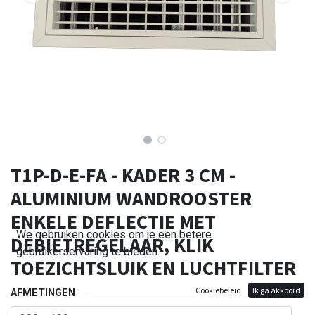
T1P-D-E-FA - KADER 3 CM -
ALUMINIUM WANDROOSTER
ENKELE DEFLECTIE MET
We gebruiken cookies om je een betere
DEBIETREGELAAR, KLIK
gebruikerservaring te bieden.
TOEZICHTSLUIK EN LUCHTFILTER
Cookiebeleid
Ik ga akkoord
AFMETINGEN