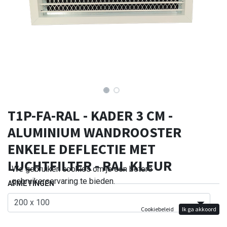
T1P-FA-RAL - KADER 3 CM -
ALUMINIUM WANDROOSTER
ENKELE DEFLECTIE MET
LUCHTFILTER - RAL KLEUR
We gebruiken cookies om je een betere
gebruikerservaring te bieden.
AFMETINGEN
Cookiebeleid
Ik ga akkoord