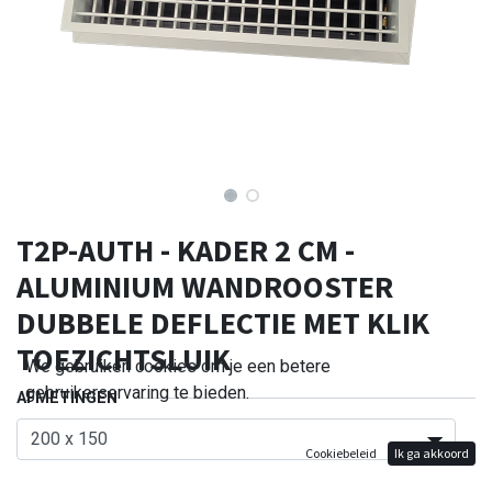
T2P-AUTH - KADER 2 CM -
ALUMINIUM WANDROOSTER
DUBBELE DEFLECTIE MET KLIK
TOEZICHTSLUIK
We gebruiken cookies om je een betere
gebruikerservaring te bieden.
AFMETINGEN
Cookiebeleid
Ik ga akkoord