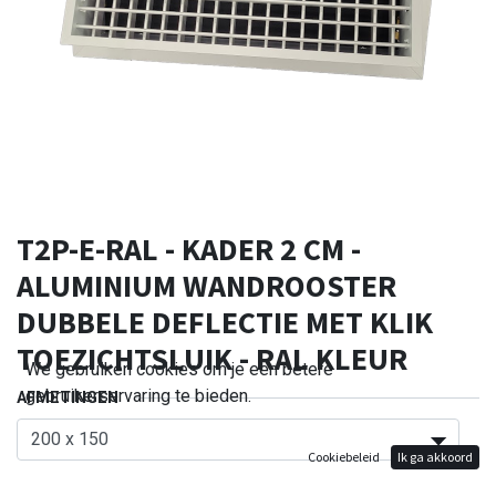
T2P-E-RAL - KADER 2 CM -
ALUMINIUM WANDROOSTER
DUBBELE DEFLECTIE MET KLIK
TOEZICHTSLUIK - RAL KLEUR
We gebruiken cookies om je een betere
gebruikerservaring te bieden.
AFMETINGEN
Cookiebeleid
Ik ga akkoord