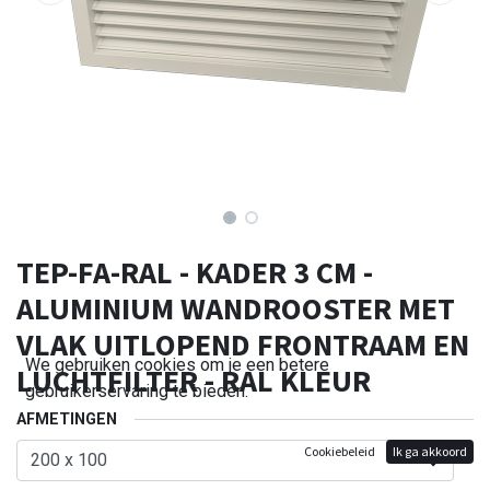
TEP-FA-RAL - KADER 3 CM -
ALUMINIUM WANDROOSTER MET
VLAK UITLOPEND FRONTRAAM EN
We gebruiken cookies om je een betere
LUCHTFILTER - RAL KLEUR
gebruikerservaring te bieden.
AFMETINGEN
Cookiebeleid
Ik ga akkoord