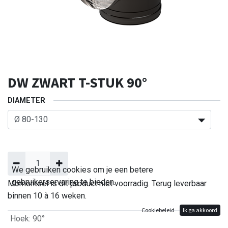
DW ZWART T-STUK 90°
DIAMETER
We gebruiken cookies om je een betere
gebruikerservaring te bieden.
Momenteel is dit product niet voorradig. Terug leverbaar
binnen 10 à 16 weken.
Cookiebeleid
Ik ga akkoord
Hoek
:
90°